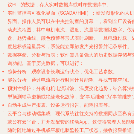
议PLC的数据，存入实时数据库或时序数据库中。
实时监控与可视化界面（SCADA/HMI）
：研发图形化的人
界面。操作人员可以在中央控制室的屏幕上，看到全厂设备
动态流程图，其中电机电流、温度、流量等数据以数字、仪
盘、趋势曲线、颜色预警等形式
实时刷新
。一旦电流过载、
度超标或流量异常，系统能立即触发声光报警并记录事件。
数据存储、分析与报表
：软件需具备强大的历史数据存储与
询功能。基于历史数据，可以进行：
趋势分析
：观察设备长期运行状态，优化工艺参数。
能效分析
：通过电流与运行时间计算能耗，寻找节能空间。
预测性维护
：分析电机电流谐波、温度变化趋势，结合算法
型预测轴承磨损或绝缘老化故障，变“事后维修”为“事前维护”
自动生成
生产报表、设备运行报告、能耗报表等。
云平台与移动端集成
：现代系统往往支持将数据同步至私有
或公有云平台，并开发配套的移动App。这使得管理人员能
随时随地通过手机或平板电脑监控工厂状态，接收报警推送