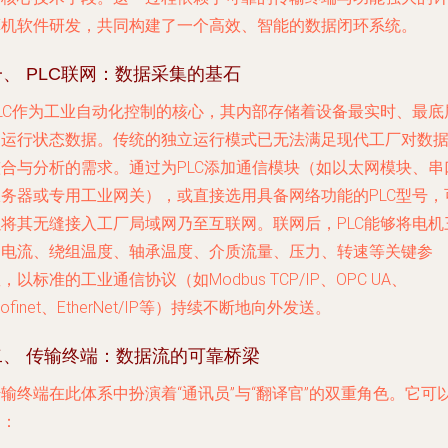
算机软件研发，共同构建了一个高效、智能的数据闭环系统。
一、 PLC联网：数据采集的基石
PLC作为工业自动化控制的核心，其内部存储着设备最实时、最底
的运行状态数据。传统的独立运行模式已无法满足现代工厂对数
整合与分析的需求。通过为PLC添加通信模块（如以太网模块、串
服务器或专用工业网关），或直接选用具备网络功能的PLC型号，
以将其无缝接入工厂局域网乃至互联网。联网后，PLC能够将电机
相电流、绕组温度、轴承温度、介质流量、压力、转速等关键参
，以标准的工业通信协议（如Modbus TCP/IP、OPC UA、
rofinet、EtherNet/IP等）持续不断地向外发送。
二、 传输终端：数据流的可靠桥梁
输终端在此体系中扮演着“通讯员”与“翻译官”的双重角色。它可
是：