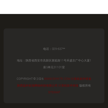
电话：029-637**
地址：陕西省西安市高新区唐延路11号禾盛京广中心大厦1
座3单元31101室
COPYRIGHT © 2026
WWW.SXYKTR.COM
计算机软件研发
陕西益科拓瑞网络科技有限公司
计算机软件研发
版权所有
SITEMAP