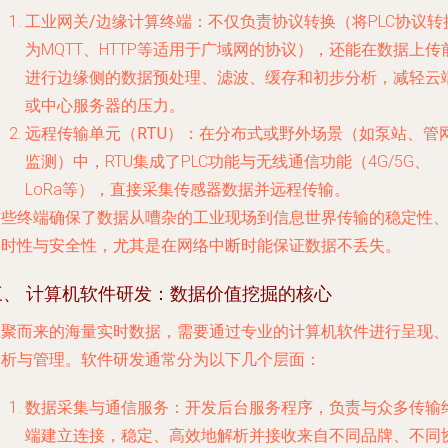
工业网关/边缘计算终端
：不仅负责协议转换（将PLC协议转
为MQTT、HTTP等适用于广域网的协议），还能在数据上传
进行边缘侧的数据预处理、滤波、缓存和初步分析，减轻云
或中心服务器的压力。
远程传输单元（RTU）
：在分布式或野外场景（如泵站、管
监测）中，RTU集成了PLC功能与无线通信功能（4G/5G、
LoRa等），直接采集传感器数据并远程传输。
这些终端确保了数据从嘈杂的工业现场到信息世界传输的
稳定性
实时性与安全性
，尤其是在网络中断时能保证数据不丢失。
三、 计算机软件研发：数据价值挖掘的核心
汇聚而来的海量实时数据，需要通过专业的计算机软件进行呈现
分析与管理。软件研发通常分为以下几个层面：
数据采集与通信服务
：开发后台服务程序，负责与众多传输
端建立连接，稳定、高效地解析并接收来自不同品牌、不同