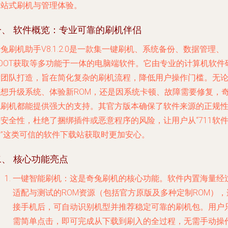
一站式刷机与管理体验。
一、 软件概览：专业可靠的刷机伴侣
兔刷机助手V8.1.2.0是一款集一键刷机、系统备份、数据管理、
ROOT获取等多功能于一体的电脑端软件。它由专业的计算机软件
发团队打造，旨在简化复杂的刷机流程，降低用户操作门槛。无
是想升级系统、体验新ROM，还是因系统卡顿、故障需要修复，
兔刷机都能提供强大的支持。其官方版本确保了软件来源的正规
安全性，杜绝了捆绑插件或恶意程序的风险，让用户从“711软
站”这类可信的软件下载站获取时更加安心。
二、 核心功能亮点
一键智能刷机
：这是奇兔刷机的核心功能。软件内置海量经
适配与测试的ROM资源（包括官方原版及多种定制ROM），
接手机后，可自动识别机型并推荐稳定可靠的刷机包。用户
需简单点击，即可完成从下载到刷入的全过程，无需手动操