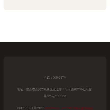
电话：029-637**
地址：陕西省西安市高新区唐延路11号禾盛京广中心大厦1
座3单元31101室
COPYRIGHT © 2026
WWW.SXYKTR.COM
计算机软件研发